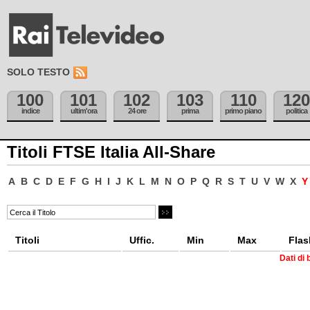
SOLO TESTO
100
101
102
103
110
120
indice
ultim'ora
24 ore
prima
primo piano
politica
Titoli FTSE Italia All-Share
A
B
C
D
E
F
G
H
I
J
K
L
M
N
O
P
Q
R
S
T
U
V
W
X
Titoli
Uffic.
Min
Max
Flas
Dati di 