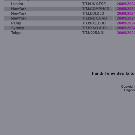
Londra
TIT.I:UKX.FSE
20/09/202
NewYork
TIT.I:COMP.NAD
20/09/202
NewYork
TIT.I:DJI.DJD
20/09/202
NewYork
TIT.I:NDX.NAD
20/09/202
Parigi
TIT.I:PX1.EUD
20/09/202
Sydney
TIT.I:XAO.AUS
20/09/202
Tokyo
TIT.N225.NNI
20/09/202
Fai di Televideo la 
Copyright 
Enginee