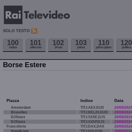
SOLO TESTO
100
101
102
103
110
120
indice
ultim'ora
24 ore
prima
primo piano
politica
Borse Estere
Piazza
Indice
Data
Amsterdam
TIT.I:AEX.EUD
20/09/202
Bruxelles
TIT.I:BEL20.EUD
20/09/202
DJStoxx
TIT.I:SX5E.DJS
20/09/202
DJStoxx
TIT.I:SX5P.DJS
20/09/202
Francoforte
TIT.I:DAX.DAX
20/09/202
HongKong
TIT.I:HSI.HSN
20/09/202