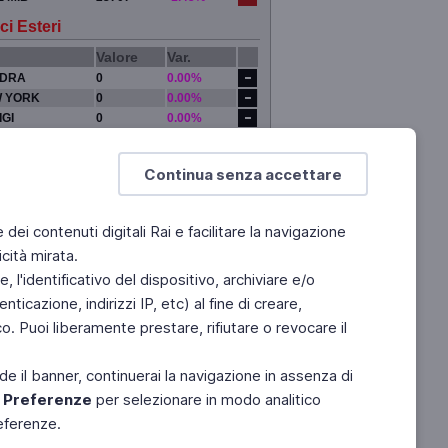
ci Esteri
Valore
Var.
DRA
0
0.00%
 YORK
0
0.00%
IGI
0
0.00%
YO
0
0.00%
Continua senza accettare
e dei contenuti digitali Rai e facilitare la navigazione
cità mirata.
 l'identificativo del dispositivo, archiviare e/o
ticazione, indirizzi IP, etc) al fine di creare,
. Puoi liberamente prestare, rifiutare o revocare il
de il banner, continuerai la navigazione in assenza di
e
Preferenze
per selezionare in modo analitico
referenze.