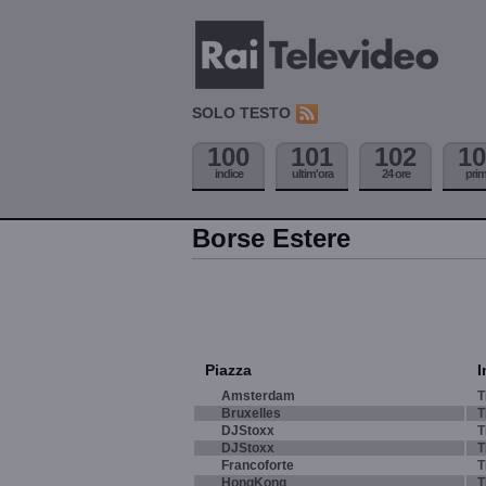
SOLO TESTO
100
101
102
10
indice
ultim'ora
24 ore
pri
Borse Estere
Piazza
I
Amsterdam
T
Bruxelles
T
DJStoxx
T
DJStoxx
T
Francoforte
T
HongKong
T