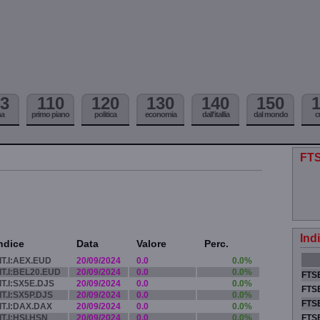
3
110
120
130
140
150
ma
primo piano
politica
economia
dall'itallia
dal mondo
c
FTS
Ind
ndice
Data
Valore
Perc.
IT.I:AEX.EUD
20/09/2024
0.0
0.0%
IT.I:BEL20.EUD
20/09/2024
0.0
0.0%
FTSE
IT.I:SX5E.DJS
20/09/2024
0.0
0.0%
FTSE
IT.I:SX5P.DJS
20/09/2024
0.0
0.0%
FTSE
IT.I:DAX.DAX
20/09/2024
0.0
0.0%
IT.I:HSI.HSN
20/09/2024
0.0
0.0%
FTS