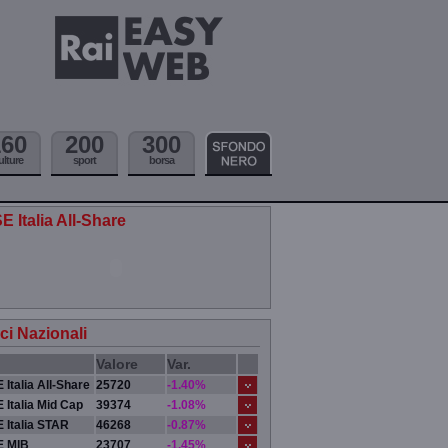
160
200
300
ulture
sport
borsa
E Italia All-Share
ici Nazionali
Valore
Var.
 Italia All-Share
25720
-1.40%
 Italia Mid Cap
39374
-1.08%
 Italia STAR
46268
-0.87%
E MIB
23707
-1.45%