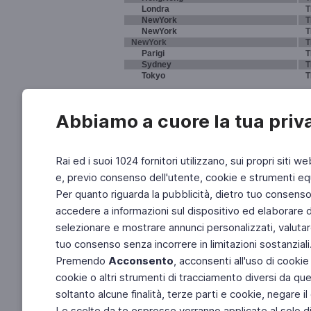
Londra
T
NewYork
T
NewYork
T
NewYork
T
Parigi
T
Sydney
T
Tokyo
T
Abbiamo a cuore la tua priv
Rai ed i suoi 1024 fornitori utilizzano, sui propri siti we
e, previo consenso dell'utente, cookie e strumenti equ
Per quanto riguarda la pubblicità, dietro tuo consenso, 
accedere a informazioni sul dispositivo ed elaborare dati
selezionare e mostrare annunci personalizzati, valutar
tuo consenso senza incorrere in limitazioni sostanziali
Premendo
Acconsento
, acconsenti all'uso di cookie
cookie o altri strumenti di tracciamento diversi da quel
soltanto alcune finalità, terze parti e cookie, negare
Le scelte da te espresse verranno applicate al solo dis