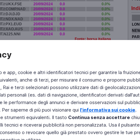
IT.I:UKX.FSE
20/09/2024
0.0
0.0%
Indi
IT.I:COMP.NAD
20/09/2024
0.0
0.0%
IT.I:DJI.DJD
20/09/2024
0.0
0.0%
IT.I:NDX.NAD
20/09/2024
0.0
0.0%
IT.I:PX1.EUD
20/09/2024
0.0
0.0%
LON
IT.I:XAO.AUS
20/09/2024
0.0
0.0%
NEW
IT.N225.NNI
20/09/2024
0.0
0.0%
PAR
Fonte: borsa italiana
TOK
acy
b e app, cookie e altri identificatori tecnici per garantire la fruizion
Fai di Televideo la tua Home Page
Chi Siamo
Scrivici
ivalenti, anche di terzi, per misurare il consumo e proporre pubbli
Rai e terzi selezionati possono utilizzare dati di geolocalizzazione,
Copyright © 2011 Rai - Tutti i diritti riservati
Engineered by RAI - Reti e Piattaforme
 personali (es. dati di navigazione, identificatori derivati dall'auten
e le performance degli annunci e derivare osservazioni sul pubblico
. Per saperne di più puoi visionare qui
l'informativa sui cookie
.
 e strumenti equivalenti. Il tasto
Continua senza accettare
chiu
li tecnici e riceverai pubblicità non personalizzata. Usa il pulsant
 il consenso o revocare quello già prestato ovvero gestire le tue p
positivo in utilizzo.