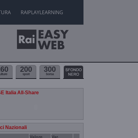
TURA
RAIPLAYLEARNING
160
200
300
ulture
sport
borsa
E Italia All-Share
ici Nazionali
Valore
Var.