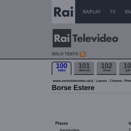
RAIPLAY
TV
RA
SOLO TESTO
100
101
102
10
indice
ultim'ora
24 ore
pri
www.servizitelevideo.rai.it
Lavoro
Cinema
Prim
Borse Estere
Piazza
I
Amsterdam
T