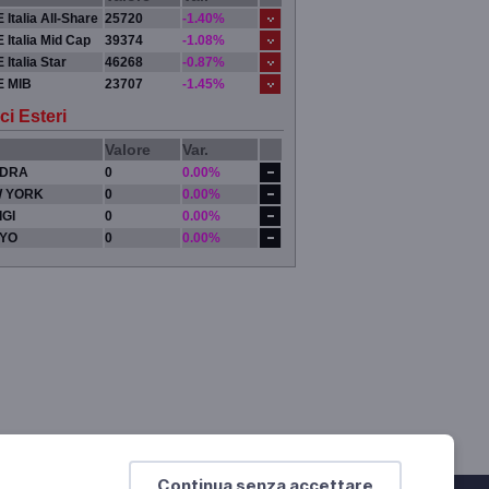
 Italia All-Share
25720
-1.40%
 Italia Mid Cap
39374
-1.08%
 Italia Star
46268
-0.87%
E MIB
23707
-1.45%
ci Esteri
Valore
Var.
DRA
0
0.00%
 YORK
0
0.00%
IGI
0
0.00%
YO
0
0.00%
Continua senza accettare