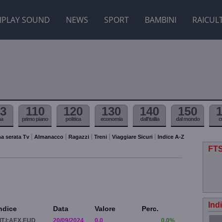
IPLAY SOUND
NEWS
SPORT
BAMBINI
RAICUL
3
110
120
130
140
150
ma
primo piano
politica
economia
dall'itallia
dal mondo
c
a serata Tv
Almanacco
Ragazzi
Treni
Viaggiare Sicuri
Indice A-Z
FTS
Ind
ndice
Data
Valore
Perc.
IT.I:AEX.EUD
20/09/2024
0.0
0.0%