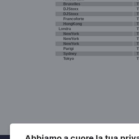
Bruxelles
T
DJStoxx
T
DJStoxx
T
Francoforte
T
HongKong
T
Londra
T
NewYork
T
NewYork
T
NewYork
T
Parigi
T
Sydney
T
Tokyo
T
Abbiamo a cuore la tua priv