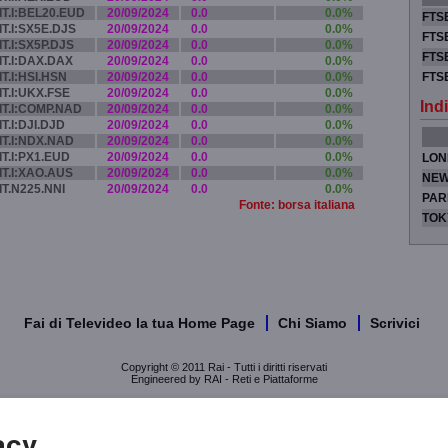
IT.I:BEL20.EUD
20/09/2024
0.0
0.0%
FTSE
IT.I:SX5E.DJS
20/09/2024
0.0
0.0%
FTSE
IT.I:SX5P.DJS
20/09/2024
0.0
0.0%
FTSE
IT.I:DAX.DAX
20/09/2024
0.0
0.0%
IT.I:HSI.HSN
20/09/2024
0.0
0.0%
FTS
IT.I:UKX.FSE
20/09/2024
0.0
0.0%
Indi
IT.I:COMP.NAD
20/09/2024
0.0
0.0%
IT.I:DJI.DJD
20/09/2024
0.0
0.0%
IT.I:NDX.NAD
20/09/2024
0.0
0.0%
IT.I:PX1.EUD
20/09/2024
0.0
0.0%
LON
IT.I:XAO.AUS
20/09/2024
0.0
0.0%
NEW
IT.N225.NNI
20/09/2024
0.0
0.0%
PAR
Fonte: borsa italiana
TOK
Fai di Televideo la tua Home Page
Chi Siamo
Scrivici
Copyright © 2011 Rai - Tutti i diritti riservati
Engineered by RAI - Reti e Piattaforme
acy