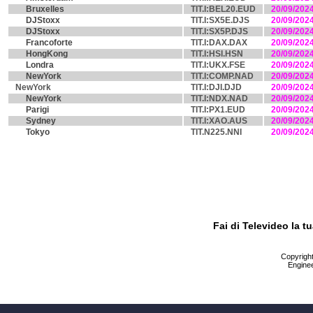
Bruxelles
TIT.I:BEL20.EUD
20/09/202
DJStoxx
TIT.I:SX5E.DJS
20/09/202
DJStoxx
TIT.I:SX5P.DJS
20/09/202
Francoforte
TIT.I:DAX.DAX
20/09/202
HongKong
TIT.I:HSI.HSN
20/09/202
Londra
TIT.I:UKX.FSE
20/09/202
NewYork
TIT.I:COMP.NAD
20/09/202
NewYork
TIT.I:DJI.DJD
20/09/202
NewYork
TIT.I:NDX.NAD
20/09/202
Parigi
TIT.I:PX1.EUD
20/09/202
Sydney
TIT.I:XAO.AUS
20/09/202
Tokyo
TIT.N225.NNI
20/09/202
Fai di Televideo la 
Copyright 
Enginee