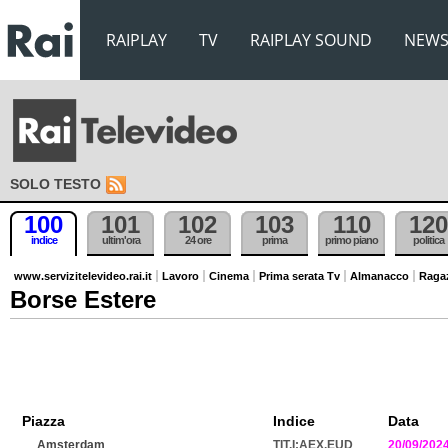
RAIPLAY
TV
RAIPLAY SOUND
NEW
SOLO TESTO
100
101
102
103
110
120
indice
ultim'ora
24 ore
prima
primo piano
politica
www.servizitelevideo.rai.it
Lavoro
Cinema
Prima serata Tv
Almanacco
Raga
Borse Estere
Piazza
Indice
Data
Amsterdam
TIT.I:AEX.EUD
20/09/202