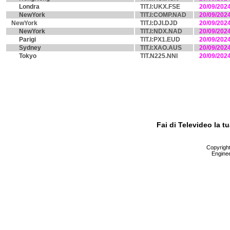
Londra
TIT.I:UKX.FSE
20/09/202
NewYork
TIT.I:COMP.NAD
20/09/202
NewYork
TIT.I:DJI.DJD
20/09/202
NewYork
TIT.I:NDX.NAD
20/09/202
Parigi
TIT.I:PX1.EUD
20/09/202
Sydney
TIT.I:XAO.AUS
20/09/202
Tokyo
TIT.N225.NNI
20/09/202
Fai di Televideo la 
Copyright 
Enginee