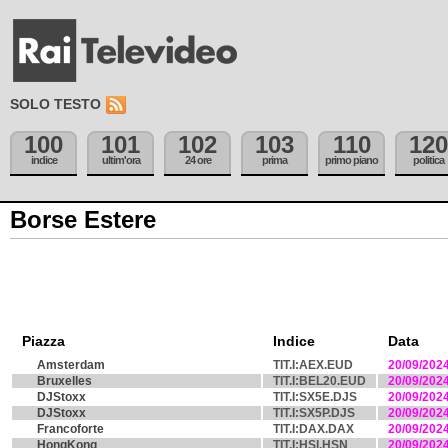
SOLO TESTO
100
101
102
103
110
120
indice
ultim'ora
24 ore
prima
primo piano
politica
Borse Estere
Piazza
Indice
Data
Amsterdam
TIT.I:AEX.EUD
20/09/202
Bruxelles
TIT.I:BEL20.EUD
20/09/202
DJStoxx
TIT.I:SX5E.DJS
20/09/202
DJStoxx
TIT.I:SX5P.DJS
20/09/202
Francoforte
TIT.I:DAX.DAX
20/09/202
HongKong
TIT.I:HSI.HSN
20/09/202