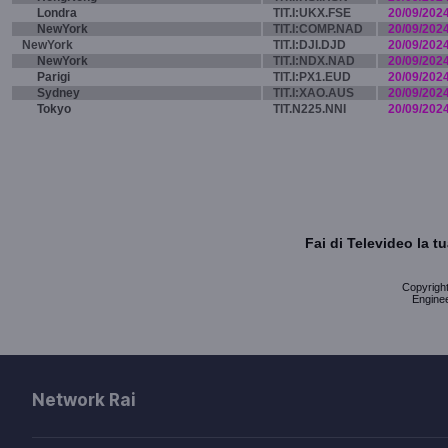
Londra
TIT.I:UKX.FSE
20/09/202
NewYork
TIT.I:COMP.NAD
20/09/202
NewYork
TIT.I:DJI.DJD
20/09/202
NewYork
TIT.I:NDX.NAD
20/09/202
Parigi
TIT.I:PX1.EUD
20/09/202
Sydney
TIT.I:XAO.AUS
20/09/202
Tokyo
TIT.N225.NNI
20/09/202
Fai di Televideo la 
Copyright 
Enginee