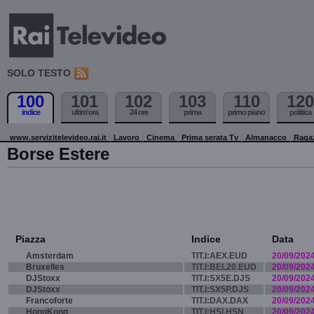
SOLO TESTO
100
101
102
103
110
120
indice
ultim'ora
24 ore
prima
primo piano
politica
www.servizitelevideo.rai.it
Lavoro
Cinema
Prima serata Tv
Almanacco
Raga
Borse Estere
Piazza
Indice
Data
Amsterdam
TIT.I:AEX.EUD
20/09/202
Bruxelles
TIT.I:BEL20.EUD
20/09/202
DJStoxx
TIT.I:SX5E.DJS
20/09/202
DJStoxx
TIT.I:SX5P.DJS
20/09/202
Francoforte
TIT.I:DAX.DAX
20/09/202
HongKong
TIT.I:HSI.HSN
20/09/202