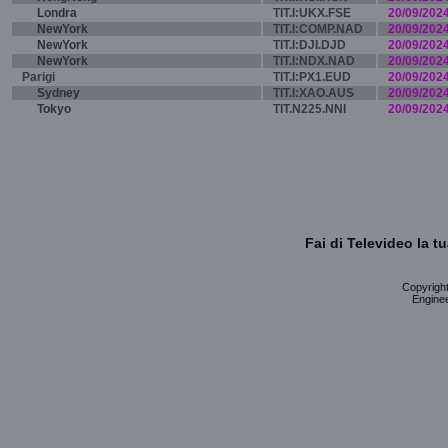
Londra
TIT.I:UKX.FSE
20/09/202
NewYork
TIT.I:COMP.NAD
20/09/202
NewYork
TIT.I:DJI.DJD
20/09/202
NewYork
TIT.I:NDX.NAD
20/09/202
Parigi
TIT.I:PX1.EUD
20/09/202
Sydney
TIT.I:XAO.AUS
20/09/202
Tokyo
TIT.N225.NNI
20/09/202
Fai di Televideo la 
Copyright 
Enginee