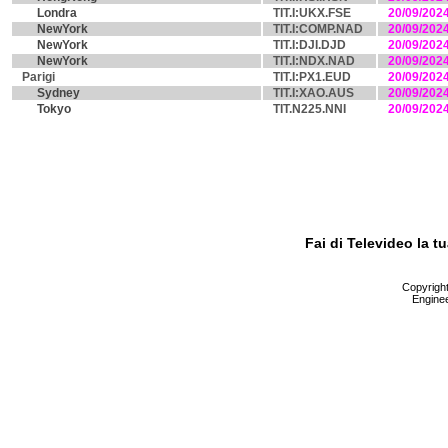
Londra
TIT.I:UKX.FSE
20/09/202
NewYork
TIT.I:COMP.NAD
20/09/202
NewYork
TIT.I:DJI.DJD
20/09/202
NewYork
TIT.I:NDX.NAD
20/09/202
Parigi
TIT.I:PX1.EUD
20/09/202
Sydney
TIT.I:XAO.AUS
20/09/202
Tokyo
TIT.N225.NNI
20/09/202
Fai di Televideo la 
Copyright 
Enginee