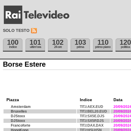
SOLO TESTO
100
101
102
103
110
120
indice
ultim'ora
24 ore
prima
primo piano
politica
Borse Estere
Piazza
Indice
Data
Amsterdam
TIT.I:AEX.EUD
20/09/202
Bruxelles
TIT.I:BEL20.EUD
20/09/202
DJStoxx
TIT.I:SX5E.DJS
20/09/202
DJStoxx
TIT.I:SX5P.DJS
20/09/202
Francoforte
TIT.I:DAX.DAX
20/09/202
HongKong
TIT.I:HSI.HSN
20/09/202