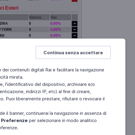
ci Esteri
Valore
Var.
DRA
0
0.00%
 YORK
0
0.00%
IGI
0
0.00%
YO
0
0.00%
Continua senza accettare
e dei contenuti digitali Rai e facilitare la navigazione
cità mirata.
 l'identificativo del dispositivo, archiviare e/o
ticazione, indirizzi IP, etc) al fine di creare,
. Puoi liberamente prestare, rifiutare o revocare il
de il banner, continuerai la navigazione in assenza di
e
Preferenze
per selezionare in modo analitico
referenze.