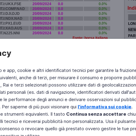
IT.I:UKX.FSE
20/09/2024
0.0
0.0%
Indi
IT.I:COMP.NAD
20/09/2024
0.0
0.0%
IT.I:DJI.DJD
20/09/2024
0.0
0.0%
IT.I:NDX.NAD
20/09/2024
0.0
0.0%
IT.I:PX1.EUD
20/09/2024
0.0
0.0%
LON
IT.I:XAO.AUS
20/09/2024
0.0
0.0%
NEW
IT.N225.NNI
20/09/2024
0.0
0.0%
PAR
Fonte: borsa italiana
TOK
acy
b e app, cookie e altri identificatori tecnici per garantire la fruizion
Fai di Televideo la tua Home Page
Chi Siamo
Scrivici
ivalenti, anche di terzi, per misurare il consumo e proporre pubbli
Rai e terzi selezionati possono utilizzare dati di geolocalizzazione,
Copyright © 2011 Rai - Tutti i diritti riservati
Engineered by RAI - Reti e Piattaforme
 personali (es. dati di navigazione, identificatori derivati dall'auten
e le performance degli annunci e derivare osservazioni sul pubblico
. Per saperne di più puoi visionare qui
l'informativa sui cookie
.
 e strumenti equivalenti. Il tasto
Continua senza accettare
chiu
li tecnici e riceverai pubblicità non personalizzata. Usa il pulsant
 il consenso o revocare quello già prestato ovvero gestire le tue p
positivo in utilizzo.