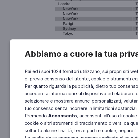
Londra
T
NewYork
T
NewYork
T
NewYork
T
Parigi
T
Sydney
T
Tokyo
T
Abbiamo a cuore la tua priv
Rai ed i suoi 1024 fornitori utilizzano, sui propri siti we
e, previo consenso dell'utente, cookie e strumenti equ
Per quanto riguarda la pubblicità, dietro tuo consenso, 
accedere a informazioni sul dispositivo ed elaborare dati
selezionare e mostrare annunci personalizzati, valutar
tuo consenso senza incorrere in limitazioni sostanziali
Premendo
Acconsento
, acconsenti all'uso di cookie
cookie o altri strumenti di tracciamento diversi da quel
soltanto alcune finalità, terze parti e cookie, negare
Le scelte da te espresse verranno applicate al solo dis