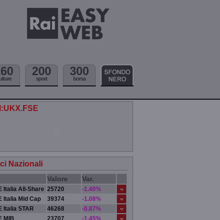
160
200
300
ulture
sport
borsa
.I:UKX.FSE
ici Nazionali
Valore
Var.
 Italia All-Share
25720
-1.40%
 Italia Mid Cap
39374
-1.08%
 Italia STAR
46268
-0.87%
E MIB
23707
-1.45%