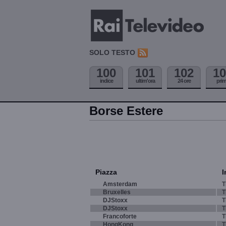
SOLO TESTO
100
101
102
10
indice
ultim'ora
24 ore
pri
Borse Estere
Piazza
I
Amsterdam
T
Bruxelles
T
DJStoxx
T
DJStoxx
T
Francoforte
T
HongKong
T