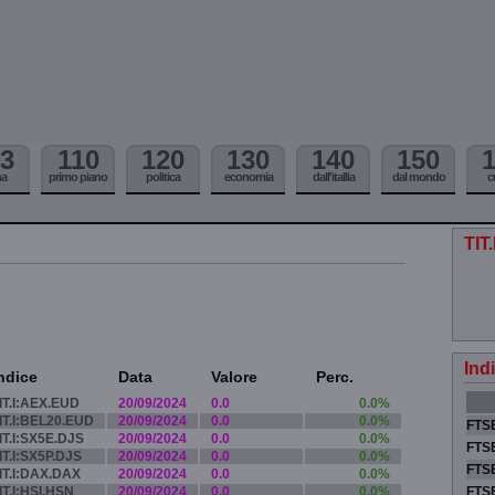
3
110
120
130
140
150
ma
primo piano
politica
economia
dall'itallia
dal mondo
c
TIT
Ind
ndice
Data
Valore
Perc.
IT.I:AEX.EUD
20/09/2024
0.0
0.0%
IT.I:BEL20.EUD
20/09/2024
0.0
0.0%
FTSE
IT.I:SX5E.DJS
20/09/2024
0.0
0.0%
FTSE
IT.I:SX5P.DJS
20/09/2024
0.0
0.0%
FTSE
IT.I:DAX.DAX
20/09/2024
0.0
0.0%
IT.I:HSI.HSN
20/09/2024
0.0
0.0%
FTS