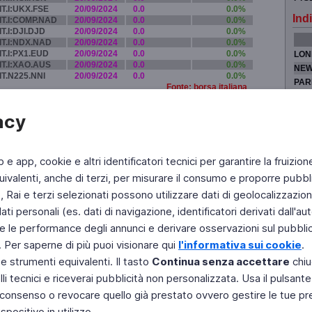
IT.I:UKX.FSE
20/09/2024
0.0
0.0%
Indi
IT.I:COMP.NAD
20/09/2024
0.0
0.0%
IT.I:DJI.DJD
20/09/2024
0.0
0.0%
IT.I:NDX.NAD
20/09/2024
0.0
0.0%
IT.I:PX1.EUD
20/09/2024
0.0
0.0%
LON
IT.I:XAO.AUS
20/09/2024
0.0
0.0%
NEW
IT.N225.NNI
20/09/2024
0.0
0.0%
PAR
Fonte: borsa italiana
TOK
acy
b e app, cookie e altri identificatori tecnici per garantire la fruizion
Fai di Televideo la tua Home Page
Chi Siamo
Scrivici
ivalenti, anche di terzi, per misurare il consumo e proporre pubbli
Rai e terzi selezionati possono utilizzare dati di geolocalizzazione,
Copyright © 2011 Rai - Tutti i diritti riservati
Engineered by RAI - Reti e Piattaforme
 personali (es. dati di navigazione, identificatori derivati dall'auten
e le performance degli annunci e derivare osservazioni sul pubblico
. Per saperne di più puoi visionare qui
l'informativa sui cookie
.
 e strumenti equivalenti. Il tasto
Continua senza accettare
chiu
li tecnici e riceverai pubblicità non personalizzata. Usa il pulsant
 il consenso o revocare quello già prestato ovvero gestire le tue p
positivo in utilizzo.