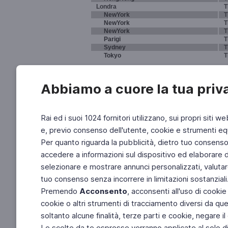
Londra
T
NewYork
T
NewYork
T
NewYork
T
Parigi
T
Sydney
T
Tokyo
T
Abbiamo a cuore la tua priv
Rai ed i suoi 1024 fornitori utilizzano, sui propri siti we
e, previo consenso dell'utente, cookie e strumenti equ
Per quanto riguarda la pubblicità, dietro tuo consenso, 
accedere a informazioni sul dispositivo ed elaborare dati
selezionare e mostrare annunci personalizzati, valutar
tuo consenso senza incorrere in limitazioni sostanziali
Premendo
Acconsento
, acconsenti all'uso di cookie
cookie o altri strumenti di tracciamento diversi da quel
soltanto alcune finalità, terze parti e cookie, negare
Le scelte da te espresse verranno applicate al solo dis