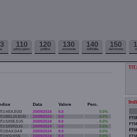
3
110
120
130
140
150
ma
primo piano
politica
economia
dall'itallia
dal mondo
c
TIT
Ind
ndice
Data
Valore
Perc.
IT.I:AEX.EUD
20/09/2024
0.0
0.0%
IT.I:BEL20.EUD
20/09/2024
0.0
0.0%
FTSE
IT.I:SX5E.DJS
20/09/2024
0.0
0.0%
FTSE
IT.I:SX5P.DJS
20/09/2024
0.0
0.0%
FTSE
IT.I:DAX.DAX
20/09/2024
0.0
0.0%
IT.I:HSI.HSN
20/09/2024
0.0
0.0%
FTS