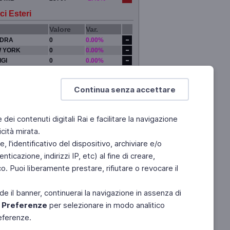
ci Esteri
Valore
Var.
DRA
0
0.00%
 YORK
0
0.00%
IGI
0
0.00%
YO
0
0.00%
Continua senza accettare
e dei contenuti digitali Rai e facilitare la navigazione
cità mirata.
 l'identificativo del dispositivo, archiviare e/o
ticazione, indirizzi IP, etc) al fine di creare,
. Puoi liberamente prestare, rifiutare o revocare il
de il banner, continuerai la navigazione in assenza di
e
Preferenze
per selezionare in modo analitico
referenze.