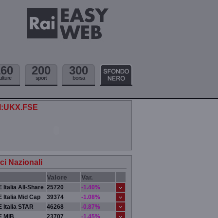
160
200
300
ulture
sport
borsa
.I:UKX.FSE
ici Nazionali
Valore
Var.
 Italia All-Share
25720
-1.40%
 Italia Mid Cap
39374
-1.08%
 Italia STAR
46268
-0.87%
E MIB
23707
-1.45%