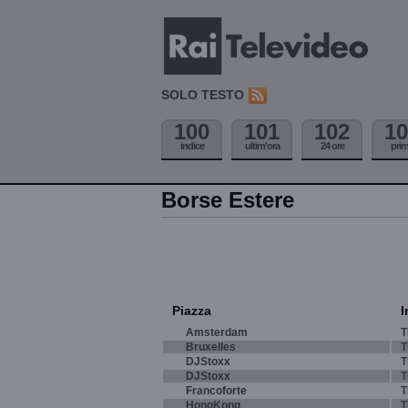
SOLO TESTO
100
101
102
10
indice
ultim'ora
24 ore
pri
Borse Estere
Piazza
I
Amsterdam
T
Bruxelles
T
DJStoxx
T
DJStoxx
T
Francoforte
T
HongKong
T