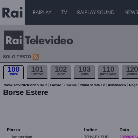
RAIPLAY
TV
RAIPLAY SOUND
NEW
SOLO TESTO
100
101
102
103
110
120
indice
ultim'ora
24 ore
prima
primo piano
politica
www.servizitelevideo.rai.it
Lavoro
Cinema
Prima serata Tv
Almanacco
Raga
Borse Estere
Piazza
Indice
Data
Amsterdam
TIT.I:AEX.EUD
20/09/202