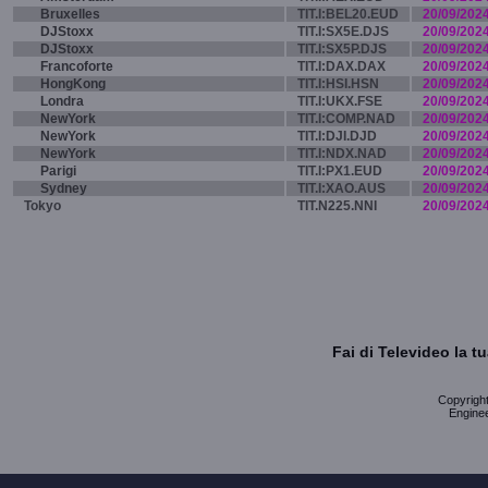
Bruxelles
TIT.I:BEL20.EUD
20/09/202
DJStoxx
TIT.I:SX5E.DJS
20/09/202
DJStoxx
TIT.I:SX5P.DJS
20/09/202
Francoforte
TIT.I:DAX.DAX
20/09/202
HongKong
TIT.I:HSI.HSN
20/09/202
Londra
TIT.I:UKX.FSE
20/09/202
NewYork
TIT.I:COMP.NAD
20/09/202
NewYork
TIT.I:DJI.DJD
20/09/202
NewYork
TIT.I:NDX.NAD
20/09/202
Parigi
TIT.I:PX1.EUD
20/09/202
Sydney
TIT.I:XAO.AUS
20/09/202
Tokyo
TIT.N225.NNI
20/09/202
Fai di Televideo la 
Copyright 
Enginee