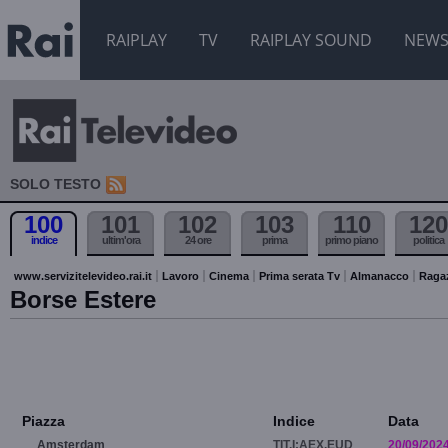
RAIPLAY
TV
RAIPLAY SOUND
NEW
SOLO TESTO
100
101
102
103
110
120
indice
ultim'ora
24 ore
prima
primo piano
politica
www.servizitelevideo.rai.it
Lavoro
Cinema
Prima serata Tv
Almanacco
Raga
Borse Estere
Piazza
Indice
Data
Amsterdam
TIT.I:AEX.EUD
20/09/202