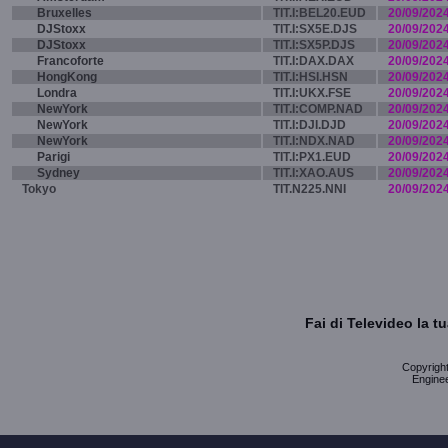
Bruxelles
TIT.I:BEL20.EUD
20/09/202
DJStoxx
TIT.I:SX5E.DJS
20/09/202
DJStoxx
TIT.I:SX5P.DJS
20/09/202
Francoforte
TIT.I:DAX.DAX
20/09/202
HongKong
TIT.I:HSI.HSN
20/09/202
Londra
TIT.I:UKX.FSE
20/09/202
NewYork
TIT.I:COMP.NAD
20/09/202
NewYork
TIT.I:DJI.DJD
20/09/202
NewYork
TIT.I:NDX.NAD
20/09/202
Parigi
TIT.I:PX1.EUD
20/09/202
Sydney
TIT.I:XAO.AUS
20/09/202
Tokyo
TIT.N225.NNI
20/09/202
Fai di Televideo la 
Copyright 
Enginee