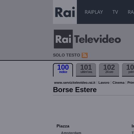
RAIPLAY
TV
RA
SOLO TESTO
100
101
102
10
indice
ultim'ora
24 ore
pri
www.servizitelevideo.rai.it
Lavoro
Cinema
Prim
Borse Estere
Piazza
I
Amsterdam
T