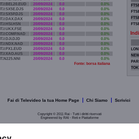
IT.I:BEL20.EUD
20/09/2024
0.0
0.0%
FTSE
IT.I:SX5E.DJS
20/09/2024
0.0
0.0%
FTSE
IT.I:SX5P.DJS
20/09/2024
0.0
0.0%
FTSE
IT.I:DAX.DAX
20/09/2024
0.0
0.0%
IT.I:HSI.HSN
20/09/2024
0.0
0.0%
FTS
IT.I:UKX.FSE
20/09/2024
0.0
0.0%
Indi
IT.I:COMP.NAD
20/09/2024
0.0
0.0%
IT.I:DJI.DJD
20/09/2024
0.0
0.0%
IT.I:NDX.NAD
20/09/2024
0.0
0.0%
IT.I:PX1.EUD
20/09/2024
0.0
0.0%
LON
IT.I:XAO.AUS
20/09/2024
0.0
0.0%
NEW
IT.N225.NNI
20/09/2024
0.0
0.0%
PAR
Fonte: borsa italiana
TOK
Fai di Televideo la tua Home Page
Chi Siamo
Scrivici
Copyright © 2011 Rai - Tutti i diritti riservati
Engineered by RAI - Reti e Piattaforme
acy