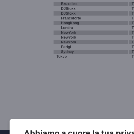
Bruxelles
T
DJStoxx
T
DJStoxx
T
Francoforte
T
HongKong
T
Londra
T
NewYork
T
NewYork
T
NewYork
T
Parigi
T
Sydney
T
Tokyo
T
Abbiamo a cuore la tua priv