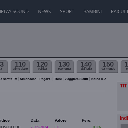
IPLAY SOUND
NEWS
SPORT
BAMBINI
RAICUL
3
110
120
130
140
150
ma
primo piano
politica
economia
dall'itallia
dal mondo
c
a serata Tv
Almanacco
Ragazzi
Treni
Viaggiare Sicuri
Indice A-Z
TIT
Ind
ndice
Data
Valore
Perc.
IT.I:AEX.EUD
20/09/2024
0.0
0.0%