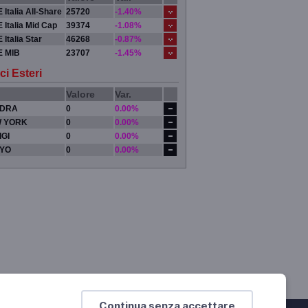
 Italia All-Share
25720
-1.40%
 Italia Mid Cap
39374
-1.08%
 Italia Star
46268
-0.87%
E MIB
23707
-1.45%
ci Esteri
Valore
Var.
DRA
0
0.00%
 YORK
0
0.00%
IGI
0
0.00%
YO
0
0.00%
Continua senza accettare