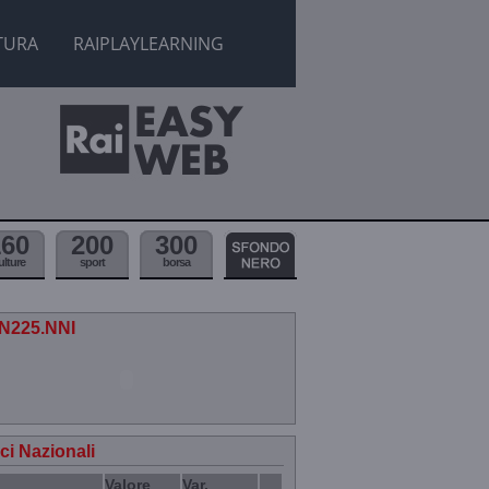
TURA
RAIPLAYLEARNING
160
200
300
ulture
sport
borsa
.N225.NNI
ici Nazionali
Valore
Var.