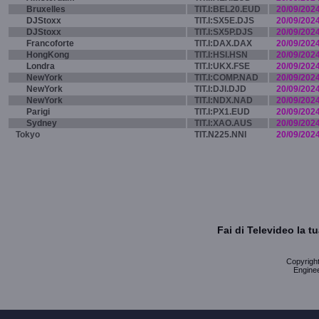
Bruxelles
TIT.I:BEL20.EUD
20/09/202
DJStoxx
TIT.I:SX5E.DJS
20/09/202
DJStoxx
TIT.I:SX5P.DJS
20/09/202
Francoforte
TIT.I:DAX.DAX
20/09/202
HongKong
TIT.I:HSI.HSN
20/09/202
Londra
TIT.I:UKX.FSE
20/09/202
NewYork
TIT.I:COMP.NAD
20/09/202
NewYork
TIT.I:DJI.DJD
20/09/202
NewYork
TIT.I:NDX.NAD
20/09/202
Parigi
TIT.I:PX1.EUD
20/09/202
Sydney
TIT.I:XAO.AUS
20/09/202
Tokyo
TIT.N225.NNI
20/09/202
Fai di Televideo la 
Copyright 
Enginee