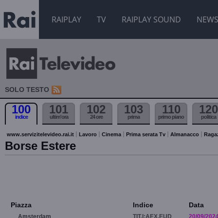
RAIPLAY
TV
RAIPLAY SOUND
NEW
SOLO TESTO
100
101
102
103
110
120
indice
ultim'ora
24 ore
prima
primo piano
politica
www.servizitelevideo.rai.it
Lavoro
Cinema
Prima serata Tv
Almanacco
Raga
Borse Estere
Piazza
Indice
Data
Amsterdam
TIT.I:AEX.EUD
20/09/202