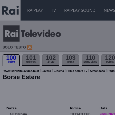
RAIPLAY
TV
RAIPLAY SOUND
NEW
SOLO TESTO
100
101
102
103
110
120
indice
ultim'ora
24 ore
prima
primo piano
politica
www.servizitelevideo.rai.it
Lavoro
Cinema
Prima serata Tv
Almanacco
Raga
Borse Estere
Piazza
Indice
Data
Amsterdam
TIT.I:AEX.EUD
20/09/202