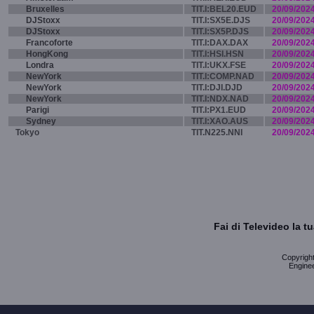
Bruxelles
TIT.I:BEL20.EUD
20/09/202
DJStoxx
TIT.I:SX5E.DJS
20/09/202
DJStoxx
TIT.I:SX5P.DJS
20/09/202
Francoforte
TIT.I:DAX.DAX
20/09/202
HongKong
TIT.I:HSI.HSN
20/09/202
Londra
TIT.I:UKX.FSE
20/09/202
NewYork
TIT.I:COMP.NAD
20/09/202
NewYork
TIT.I:DJI.DJD
20/09/202
NewYork
TIT.I:NDX.NAD
20/09/202
Parigi
TIT.I:PX1.EUD
20/09/202
Sydney
TIT.I:XAO.AUS
20/09/202
Tokyo
TIT.N225.NNI
20/09/202
Fai di Televideo la 
Copyright 
Enginee