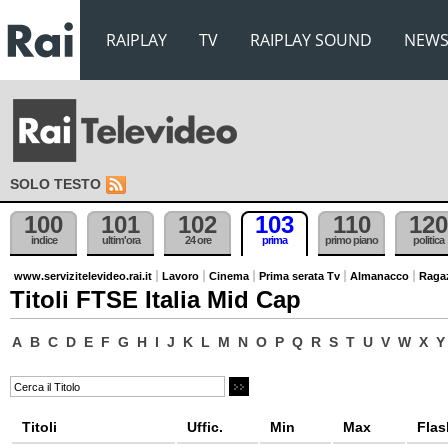
RAIPLAY
TV
RAIPLAY SOUND
NEW
SOLO TESTO
100
101
102
103
110
120
indice
ultim'ora
24 ore
prima
primo piano
politica
www.servizitelevideo.rai.it
Lavoro
Cinema
Prima serata Tv
Almanacco
Raga
Titoli FTSE Italia Mid Cap
A
B
C
D
E
F
G
H
I
J
K
L
M
N
O
P
Q
R
S
T
U
V
W
X
Y
Titoli
Uffic.
Min
Max
Flas