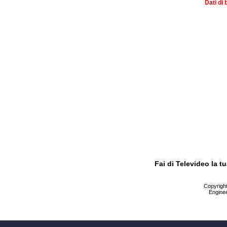
Dati di 
Fai di Televideo la 
Copyright 
Enginee