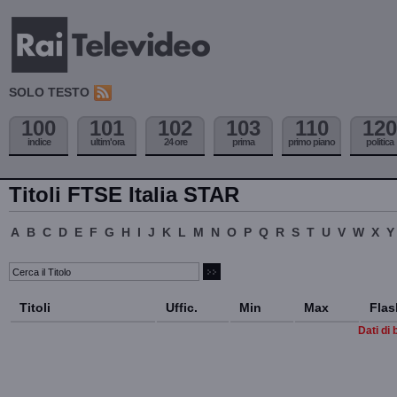
SOLO TESTO
100
101
102
103
110
120
indice
ultim'ora
24 ore
prima
primo piano
politica
Titoli FTSE Italia STAR
A
B
C
D
E
F
G
H
I
J
K
L
M
N
O
P
Q
R
S
T
U
V
W
X
Y
Titoli
Uffic.
Min
Max
Flas
Dati di 