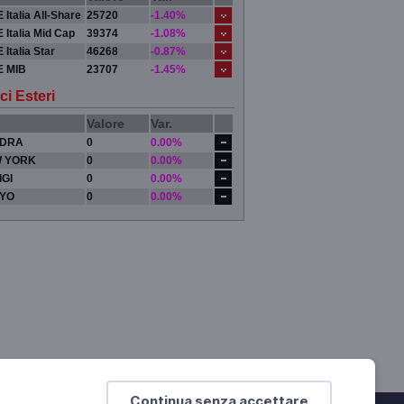
 Italia All-Share
25720
-1.40%
 Italia Mid Cap
39374
-1.08%
 Italia Star
46268
-0.87%
E MIB
23707
-1.45%
ci Esteri
Valore
Var.
DRA
0
0.00%
 YORK
0
0.00%
IGI
0
0.00%
YO
0
0.00%
Continua senza accettare