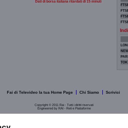
Dati di borsa italiana ritardati di 15 minuti
FTSE
FTSE
FTSE
FTS
Indi
LON
NEW
PAR
TOK
Fai di Televideo la tua Home Page
Chi Siamo
Scrivici
Copyright © 2011 Rai - Tutti i diritti riservati
Engineered by RAI - Reti e Piattaforme
acy