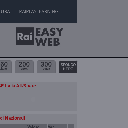
TURA
RAIPLAYLEARNING
160
200
300
ulture
sport
borsa
E Italia All-Share
ici Nazionali
Valore
Var.