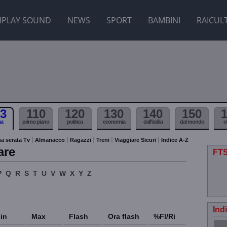
IPLAY SOUND
NEWS
SPORT
BAMBINI
RAICUL
3
110
120
130
140
150
ma
primo piano
politica
economia
dall'itallia
dal mondo
c
a serata Tv
Almanacco
Ragazzi
Treni
Viaggiare Sicuri
Indice A-Z
are
FTS
P
Q
R
S
T
U
V
W
X
Y
Z
Ind
in
Max
Flash
Ora flash
%Fl/Ri