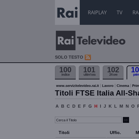
RAIPLAY
TV
RA
SOLO TESTO
100
101
102
10
indice
ultim'ora
24 ore
pri
www.servizitelevideo.rai.it
Lavoro
Cinema
Prim
Titoli FTSE Italia All-Sh
A
B
C
D
E
F
G
H
I
J
K
L
M
N
O
Titoli
Uffic.
M