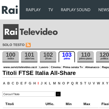
RAIPLAY
TV
RAIPLAY SOUND
NEW
SOLO TESTO
100
101
102
103
110
120
indice
ultim'ora
24 ore
prima
primo piano
politica
www.servizitelevideo.rai.it
Lavoro
Cinema
Prima serata Tv
Almanacco
Raga
Titoli FTSE Italia All-Share
A
B
C
D
E
F
G
H
I
J
K
L
M
N
O
P
Q
R
S
T
U
V
W
X
Y
Titoli
Uffic.
Min
Max
Flas