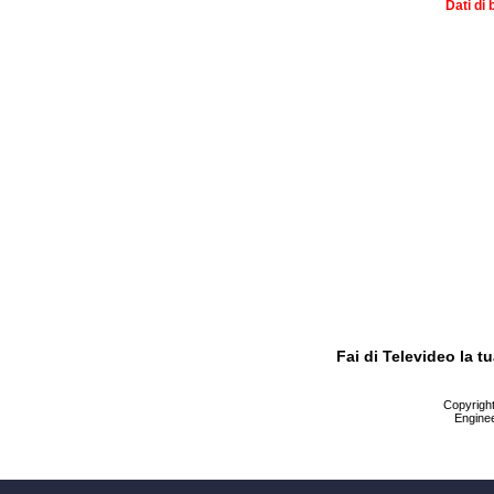
Dati di 
Fai di Televideo la 
Copyright 
Enginee