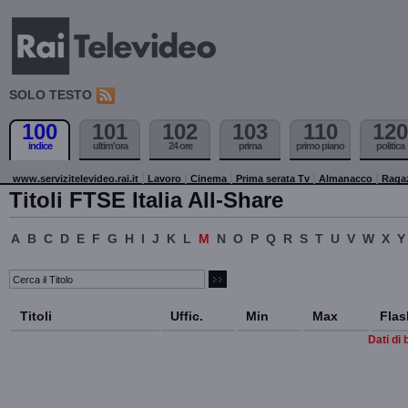
SOLO TESTO
100
101
102
103
110
120
indice
ultim'ora
24 ore
prima
primo piano
politica
www.servizitelevideo.rai.it
Lavoro
Cinema
Prima serata Tv
Almanacco
Raga
Titoli FTSE Italia All-Share
A
B
C
D
E
F
G
H
I
J
K
L
M
N
O
P
Q
R
S
T
U
V
W
X
Y
Titoli
Uffic.
Min
Max
Flas
Dati di 