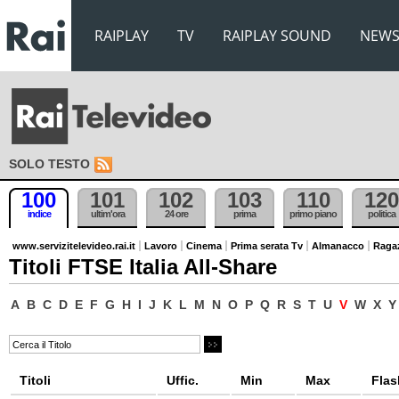
RAIPLAY
TV
RAIPLAY SOUND
NEW
SOLO TESTO
100
101
102
103
110
120
indice
ultim'ora
24 ore
prima
primo piano
politica
www.servizitelevideo.rai.it
Lavoro
Cinema
Prima serata Tv
Almanacco
Raga
Titoli FTSE Italia All-Share
A
B
C
D
E
F
G
H
I
J
K
L
M
N
O
P
Q
R
S
T
U
V
W
X
Y
Titoli
Uffic.
Min
Max
Flas