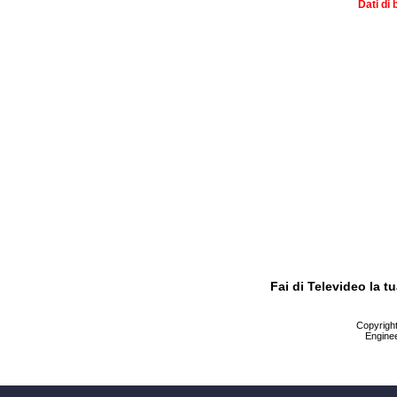
Dati di 
Fai di Televideo la 
Copyright 
Enginee