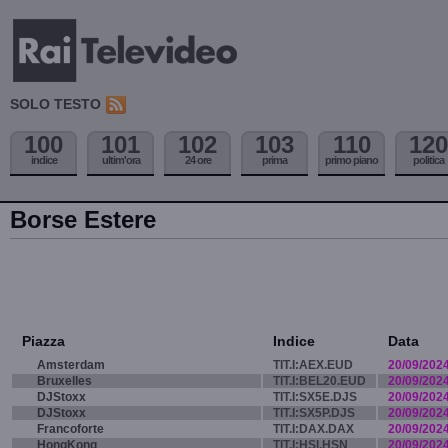
SOLO TESTO
100
101
102
103
110
120
indice
ultim'ora
24 ore
prima
primo piano
politica
Borse Estere
Piazza
Indice
Data
Amsterdam
TIT.I:AEX.EUD
20/09/202
Bruxelles
TIT.I:BEL20.EUD
20/09/202
DJStoxx
TIT.I:SX5E.DJS
20/09/202
DJStoxx
TIT.I:SX5P.DJS
20/09/202
Francoforte
TIT.I:DAX.DAX
20/09/202
HongKong
TIT.I:HSI.HSN
20/09/202