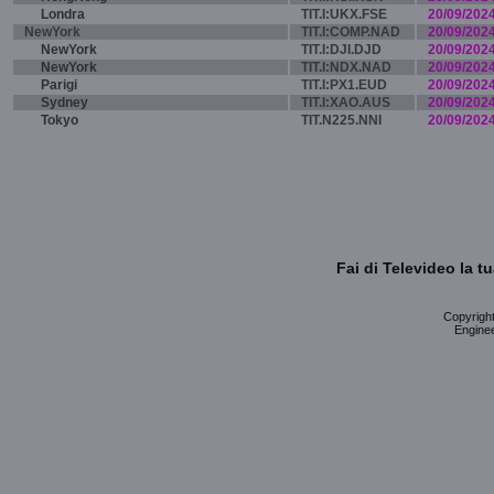
Londra
TIT.I:UKX.FSE
20/09/202
NewYork
TIT.I:COMP.NAD
20/09/202
NewYork
TIT.I:DJI.DJD
20/09/202
NewYork
TIT.I:NDX.NAD
20/09/202
Parigi
TIT.I:PX1.EUD
20/09/202
Sydney
TIT.I:XAO.AUS
20/09/202
Tokyo
TIT.N225.NNI
20/09/202
Fai di Televideo la 
Copyright 
Enginee