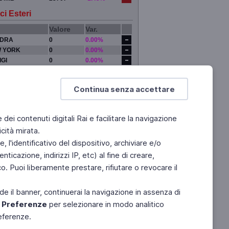
ci Esteri
Valore
Var.
DRA
0
0.00%
 YORK
0
0.00%
IGI
0
0.00%
YO
0
0.00%
Continua senza accettare
e dei contenuti digitali Rai e facilitare la navigazione
cità mirata.
 l'identificativo del dispositivo, archiviare e/o
ticazione, indirizzi IP, etc) al fine di creare,
. Puoi liberamente prestare, rifiutare o revocare il
de il banner, continuerai la navigazione in assenza di
e
Preferenze
per selezionare in modo analitico
referenze.