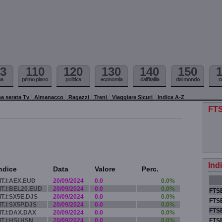
3
110
120
130
140
150
ma
primo piano
politica
economia
dall'itallia
dal mondo
c
a serata Tv
Almanacco
Ragazzi
Treni
Viaggiare Sicuri
Indice A-Z
FTS
Ind
ndice
Data
Valore
Perc.
IT.I:AEX.EUD
20/09/2024
0.0
0.0%
IT.I:BEL20.EUD
20/09/2024
0.0
0.0%
FTSE
IT.I:SX5E.DJS
20/09/2024
0.0
0.0%
FTSE
IT.I:SX5P.DJS
20/09/2024
0.0
0.0%
FTSE
IT.I:DAX.DAX
20/09/2024
0.0
0.0%
IT.I:HSI.HSN
20/09/2024
0.0
0.0%
FTS