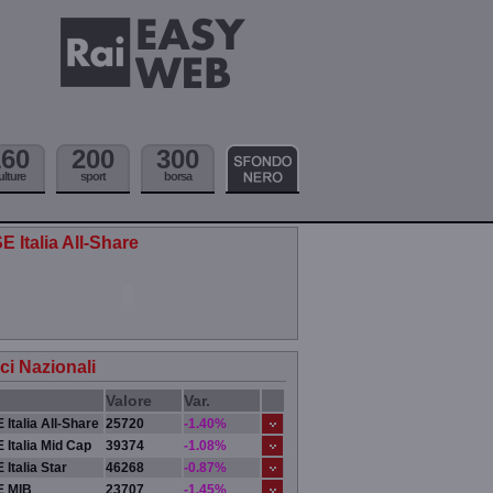
160
200
300
ulture
sport
borsa
E Italia All-Share
ici Nazionali
Valore
Var.
 Italia All-Share
25720
-1.40%
 Italia Mid Cap
39374
-1.08%
 Italia Star
46268
-0.87%
E MIB
23707
-1.45%