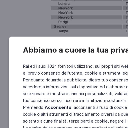
Londra
T
NewYork
T
NewYork
T
NewYork
T
Parigi
T
Sydney
T
Tokyo
T
Abbiamo a cuore la tua priv
Rai ed i suoi 1024 fornitori utilizzano, sui propri siti we
e, previo consenso dell'utente, cookie e strumenti equ
Per quanto riguarda la pubblicità, dietro tuo consenso, 
accedere a informazioni sul dispositivo ed elaborare dati
selezionare e mostrare annunci personalizzati, valutar
tuo consenso senza incorrere in limitazioni sostanziali
Premendo
Acconsento
, acconsenti all'uso di cookie
cookie o altri strumenti di tracciamento diversi da quel
soltanto alcune finalità, terze parti e cookie, negare
Le scelte da te espresse verranno applicate al solo dis