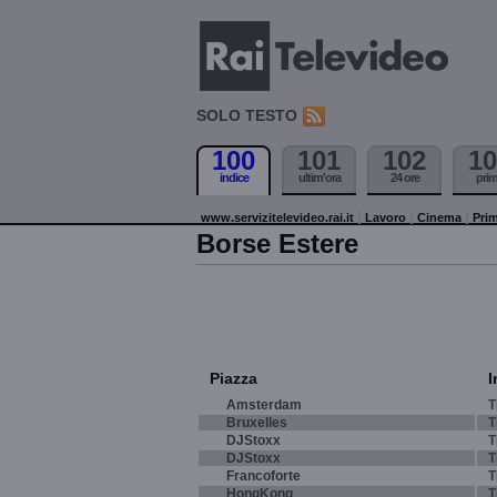
SOLO TESTO
100
101
102
10
indice
ultim'ora
24 ore
pri
www.servizitelevideo.rai.it
Lavoro
Cinema
Prim
Borse Estere
Piazza
I
Amsterdam
T
Bruxelles
T
DJStoxx
T
DJStoxx
T
Francoforte
T
HongKong
T