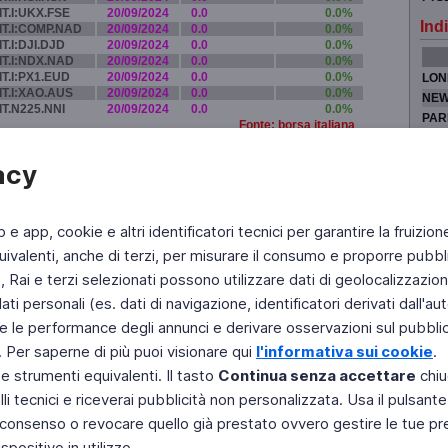
IT.I:UKX.FSE
20/09/2024
0.0
0.0%
Indi
IT.I:COMP.NAD
20/09/2024
0.0
0.0%
IT.I:DJI.DJD
20/09/2024
0.0
0.0%
IT.I:NDX.NAD
20/09/2024
0.0
0.0%
IT.I:PX1.EUD
20/09/2024
0.0
0.0%
LON
IT.I:XAO.AUS
20/09/2024
0.0
0.0%
NEW
IT.N225.NNI
20/09/2024
0.0
0.0%
PAR
Fonte: borsa italiana
TOK
acy
b e app, cookie e altri identificatori tecnici per garantire la fruizion
Fai di Televideo la tua Home Page
Chi Siamo
Scrivici
ivalenti, anche di terzi, per misurare il consumo e proporre pubbli
Rai e terzi selezionati possono utilizzare dati di geolocalizzazione,
Copyright © 2011 Rai - Tutti i diritti riservati
Engineered by RAI - Reti e Piattaforme
 personali (es. dati di navigazione, identificatori derivati dall'auten
e le performance degli annunci e derivare osservazioni sul pubblico
. Per saperne di più puoi visionare qui
l'informativa sui cookie
.
 e strumenti equivalenti. Il tasto
Continua senza accettare
chiu
li tecnici e riceverai pubblicità non personalizzata. Usa il pulsant
 il consenso o revocare quello già prestato ovvero gestire le tue p
positivo in utilizzo.