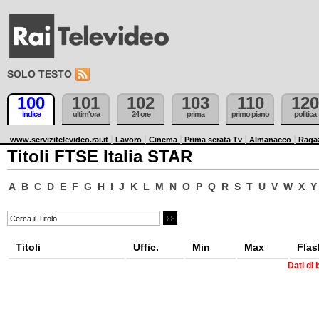
SOLO TESTO
100
101
102
103
110
120
indice
ultim'ora
24 ore
prima
primo piano
politica
www.servizitelevideo.rai.it
Lavoro
Cinema
Prima serata Tv
Almanacco
Raga
Titoli FTSE Italia STAR
A
B
C
D
E
F
G
H
I
J
K
L
M
N
O
P
Q
R
S
T
U
V
W
X
Y
Titoli
Uffic.
Min
Max
Flas
Dati di 