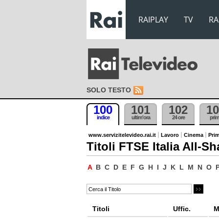
RAIPLAY
TV
RA
SOLO TESTO
100
101
102
10
indice
ultim'ora
24 ore
pri
www.servizitelevideo.rai.it
Lavoro
Cinema
Prim
Titoli FTSE Italia All-Sh
A
B
C
D
E
F
G
H
I
J
K
L
M
N
O
Titoli
Uffic.
M