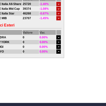
 Italia All-Share
25720
-1.40%
 Italia Mid Cap
39374
-1.08%
 Italia Star
46268
-0.87%
E MIB
23707
-1.45%
ci Esteri
Valore
Var.
DRA
0
0.00%
 YORK
0
0.00%
IGI
0
0.00%
YO
0
0.00%