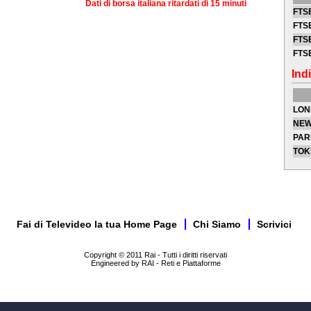
Dati di borsa italiana ritardati di 15 minuti
FTSE
FTSE
FTSE
FTS
Indi
LON
NEW
PAR
TOK
Fai di Televideo la tua Home Page
Chi Siamo
Scrivici
Copyright © 2011 Rai - Tutti i diritti riservati
Engineered by RAI - Reti e Piattaforme