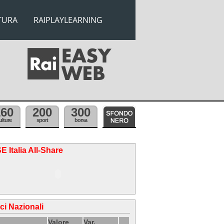
TURA
RAIPLAYLEARNING
160
200
300
ulture
sport
borsa
E Italia All-Share
ici Nazionali
Valore
Var.