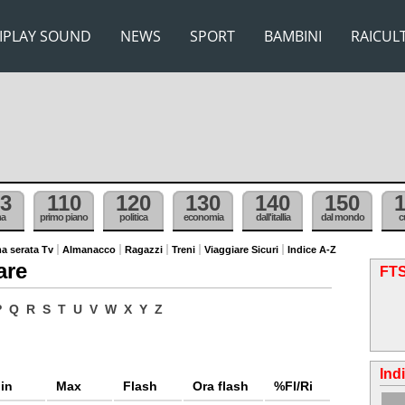
IPLAY SOUND
NEWS
SPORT
BAMBINI
RAICUL
3
110
120
130
140
150
ma
primo piano
politica
economia
dall'itallia
dal mondo
c
a serata Tv
Almanacco
Ragazzi
Treni
Viaggiare Sicuri
Indice A-Z
are
FTS
P
Q
R
S
T
U
V
W
X
Y
Z
Ind
in
Max
Flash
Ora flash
%Fl/Ri