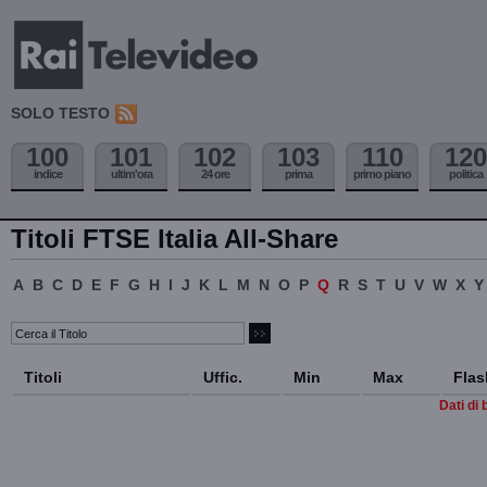
SOLO TESTO
100
101
102
103
110
120
indice
ultim'ora
24 ore
prima
primo piano
politica
Titoli FTSE Italia All-Share
A
B
C
D
E
F
G
H
I
J
K
L
M
N
O
P
Q
R
S
T
U
V
W
X
Y
Titoli
Uffic.
Min
Max
Flas
Dati di 