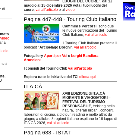
LUOGHI DEL CUORE”, dal 12
maggio al 15 dicembre 2026 vota i tuoi luoghi del
e di
cuore
,
vai all'articolo
e al
video
Pagina 447-448 - Touring Club Italiano
Cammini e Percorsi:
sono due
le nuove certificazioni del Touring
rmato
Club Italiano,
vai all'articolo
i video
mana
Il Touring Club Italiano presenta il
podcast
"Arcipelago Borghi"
,
vai all'articolo
rticolo
Fotogallery
Aperti per Voi
e
borghi Bandiera
Arancione
tutti
I consigli del Touring Club
vai all'articolo
ete.
Esplora tutte le iniziative del TCI
clicca qui
O
IT.A.CÀ
XVIII EDIZIONE di IT.A.CÀ
MIGRANTI E VIAGGIATORI –
FESTIVAL DEL TURISMO
RESPONSABILE
, trekking nella
natura, itinerari urbani, concerti,
laboratori di cucina, ciclotour, reading e molto altro: da
giugno a ottobre 8 regioni italiane ospitano le 16 tappe di
IT.A.CÀ 2026,
vai all'articolo
Pagina 633 - ISTAT