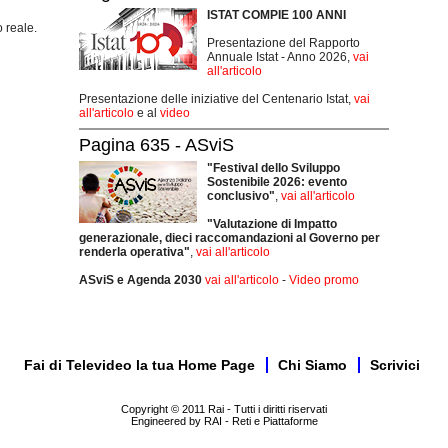
ISTAT COMPIE 100 ANNI
 reale.
Presentazione del Rapporto
Annuale Istat - Anno 2026,
vai
all'articolo
Presentazione delle iniziative del Centenario Istat,
vai
all'articolo
e al
video
Pagina 635 - ASviS
"Festival dello Sviluppo
Sostenibile 2026: evento
conclusivo"
,
vai all'articolo
"Valutazione di Impatto
generazionale, dieci raccomandazioni al Governo per
renderla operativa"
,
vai all'articolo
ASviS e Agenda 2030
vai all'articolo
-
Video promo
Fai di Televideo la tua Home Page
Chi Siamo
Scrivici
Copyright © 2011 Rai - Tutti i diritti riservati
Engineered by RAI - Reti e Piattaforme