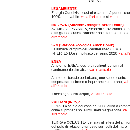
sismici.
LEGAMBIENTE
Energia Condivisa: costruire comunità per un futu
100% rinnovabile,
vai all'articolo
e al
video
INGV/SZN (Stazione Zoologica Anton Dohrn)
SZN/INGV - PANAREA, Scoperti nuovi camini idro
e un grande cratere sottomarino al largo dell'isola
all'articolo
SZN (Stazione Zoologica Anton Dohrn)
La lumaca vampiro del Mediterraneo CUMIA
INTERTEXTA è il mollusco dell'anno 2026,
vai all'
ENEA:
Ambiente: ENEA, lecci più resilienti dei pini al
cambiamento climatico,
vai all'articolo
Ambiente: foreste periurbane, uno scudo contro
temperature estreme e inquinamento urbano,
vai
all'articolo
Il decalogo salva-acqua,
vai all'articolo
VULCANI (INGV):
ETNA | Lo studio del caso del 2008 aiuta a comp
come si propagano le intrusioni magmatiche,
vai
all'articolo
TERRA e OCEANI | Evidenziati gli effetti della mi
del polo di rotazione terrestre sui livelli del mare