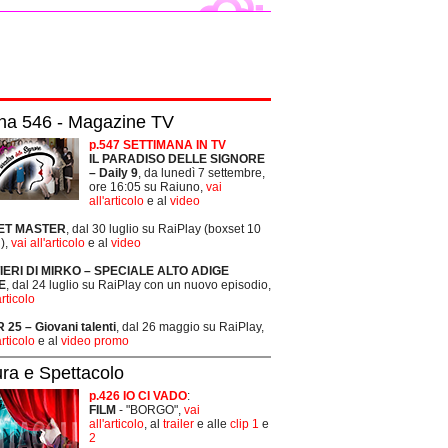
na 546 - Magazine TV
p.547 SETTIMANA IN TV
IL PARADISO DELLE SIGNORE
– Daily 9
, da lunedì 7 settembre,
ore 16:05 su Raiuno,
vai
all'articolo
e al
video
ET MASTER
, dal 30 luglio su RaiPlay (boxset 10
),
vai all'articolo
e al
video
TIERI DI MIRKO – SPECIALE ALTO ADIGE
E
, dal 24 luglio su RaiPlay con un nuovo episodio,
articolo
25 – Giovani talenti
, dal 26 maggio su RaiPlay,
articolo
e al
video promo
ura e Spettacolo
p.426 IO CI VADO
:
FILM
- "BORGO",
vai
all'articolo
, al
trailer
e alle
clip 1
e
2