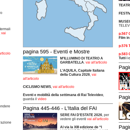
TEAT
ro
FESTI
MUSEO
TELEV
termali
,
vai
p.567
Film in
p.576 
pagina 595 - Eventi e Mostre
articolo
p.583
Tutti i
M’ILLUMINO DI TEATRO A
GARBATELLA
.
vai all'articolo
Pagi
L'AQUILA, Capitale Italiana
della Cultura 2026
,
vai
all'articolo
CICLISMO
NEWS
,
vai all'articolo
Eventi e mobilità della settimana di Rai Televideo
,
Pagi
guarda il
video
rendere
Pagina 445-446 - L'Italia del FAI
SERE FAI D’ESTATE 2026
, per
vedere gli eventi
vai all'articolo
grazione
Pagi
Al via la XIII edizione de “I