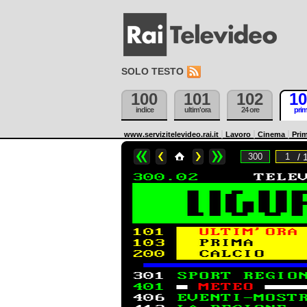
SOLO TESTO
100
101
102
10
indice
ultim'ora
24 ore
pri
www.servizitelevideo.rai.it
Lavoro
Cinema
Prim
/ 