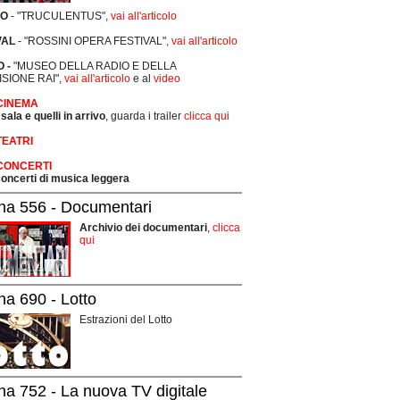
RO
- "TRUCULENTUS",
vai all'articolo
VAL
- "ROSSINI OPERA FESTIVAL",
vai all'articolo
 -
"MUSEO DELLA RADIO E DELLA
ISIONE RAI",
vai all'articolo
e al
video
 CINEMA
 sala e quelli in arrivo
, guarda i trailer
clicca qui
TEATRI
 CONCERTI
 concerti di musica leggera
na 556 - Documentari
Archivio dei documentari
,
clicca
qui
na 690 - Lotto
Estrazioni del Lotto
na 752 - La nuova TV digitale