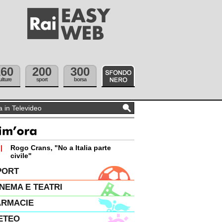
160
200
300
ulture
sport
borsa
|
Rogo Crans, "No a Italia parte
civile"
PORT
INEMA E TEATRI
ARMACIE
ETEO