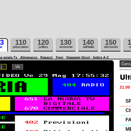
3
110
120
130
140
150
ma
primo piano
politica
economia
dall'itallia
dal mondo
c
a serata Tv
Almanacco
Ragazzi
Treni
Viaggiare Sicuri
Indice A-Z
11
21.00 
S
C
F
M