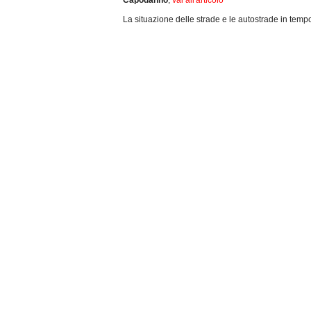
Capodanno
,
vai all'articolo
La situazione delle strade e le autostrade in tempo