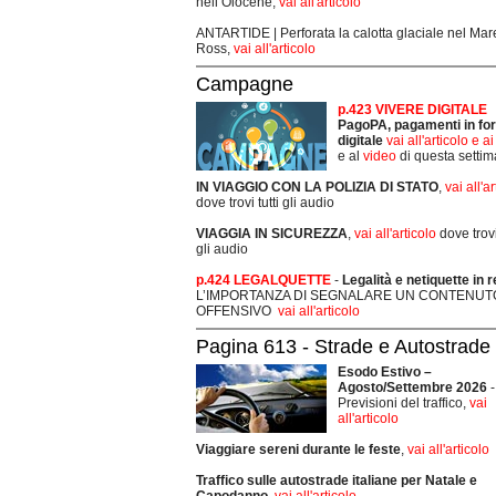
nell’Olocene,
vai all'articolo
ANTARTIDE | Perforata la calotta glaciale nel Mar
Ross,
vai all'articolo
Campagne
p.423 VIVERE DIGITALE
PagoPA, pagamenti in fo
digitale
vai all'articolo e a
e al
video
di questa setti
IN VIAGGIO CON LA POLIZIA DI STATO
,
vai all'a
dove trovi tutti gli audio
VIAGGIA IN SICUREZZA
,
vai all'articolo
dove trovi 
gli audio
p.424 LEGALQUETTE
-
Legalità e netiquette in r
L’IMPORTANZA DI SEGNALARE UN CONTENUT
OFFENSIVO
vai all'articolo
Pagina 613 - Strade e Autostrade
Esodo Estivo –
Agosto/Settembre 2026
-
Previsioni del traffico,
vai
all'articolo
Viaggiare sereni durante le feste
,
vai all'articolo
Traffico sulle autostrade italiane per Natale e