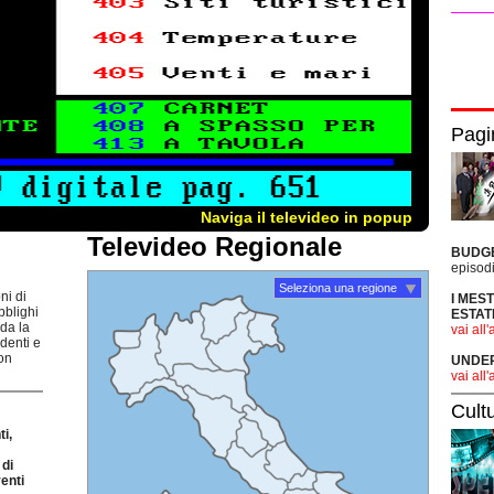
Pagi
Naviga il televideo in popup
Televideo Regionale
BUDG
episodi
Seleziona una regione
ni di
I MES
bblighi
ESTAT
rda la
vai all'
udenti e
non
UNDER 
vai all'
Cult
i,
di
enti