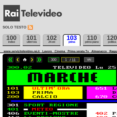
SOLO TESTO
100
101
102
103
110
120
indice
ultim'ora
24 ore
prima
primo piano
politica
www.servizitelevideo.rai.it
Lavoro
Cinema
Prima serata Tv
Almanacco
Raga
/ 11