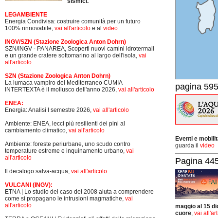
sismici.
LEGAMBIENTE
Energia Condivisa: costruire comunità per un futuro
100% rinnovabile,
vai all'articolo
e al
video
INGV/SZN (Stazione Zoologica Anton Dohrn)
SZN/INGV - PANAREA, Scoperti nuovi camini idrotermali
e un grande cratere sottomarino al largo dell'isola,
vai
all'articolo
SZN (Stazione Zoologica Anton Dohrn)
La lumaca vampiro del Mediterraneo CUMIA
pagina 595
INTERTEXTA è il mollusco dell'anno 2026,
vai all'articolo
ENEA:
Energia: Analisi I semestre 2026,
vai all'articolo
Ambiente: ENEA, lecci più resilienti dei pini al
cambiamento climatico,
vai all'articolo
Eventi e mobili
Ambiente: foreste periurbane, uno scudo contro
guarda il
video
temperature estreme e inquinamento urbano,
vai
all'articolo
Pagina 445-
Il decalogo salva-acqua,
vai all'articolo
VULCANI (INGV):
ETNA | Lo studio del caso del 2008 aiuta a comprendere
come si propagano le intrusioni magmatiche,
vai
all'articolo
maggio al 15 di
cuore
,
vai all'ar