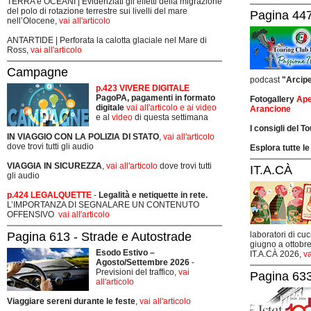
TERRA e OCEANI | Evidenziati gli effetti della migrazione
del polo di rotazione terrestre sui livelli del mare
Pagina 447
nell’Olocene,
vai all'articolo
ANTARTIDE | Perforata la calotta glaciale nel Mare di
Ross,
vai all'articolo
Campagne
podcast
"Arcip
p.423 VIVERE DIGITALE
PagoPA, pagamenti in formato
Fotogallery
Ape
digitale
vai all'articolo e ai video
Arancione
e al
video
di questa settimana
I consigli del T
IN VIAGGIO CON LA POLIZIA DI STATO
,
vai all'articolo
dove trovi tutti gli audio
Esplora tutte le
VIAGGIA IN SICUREZZA
,
vai all'articolo
dove trovi tutti
IT.A.CÀ
gli audio
p.424 LEGALQUETTE
-
Legalità e netiquette in rete.
L’IMPORTANZA DI SEGNALARE UN CONTENUTO
OFFENSIVO
vai all'articolo
Pagina 613 - Strade e Autostrade
laboratori di cuc
giugno a ottobre
Esodo Estivo –
IT.A.CÀ 2026,
va
Agosto/Settembre 2026
-
Previsioni del traffico,
vai
Pagina 633
all'articolo
Viaggiare sereni durante le feste
,
vai all'articolo