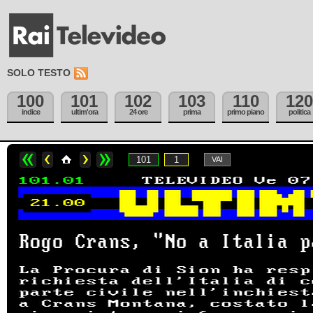
SOLO TESTO
100
101
102
103
110
120
indice
ultim'ora
24 ore
prima
primo piano
politica