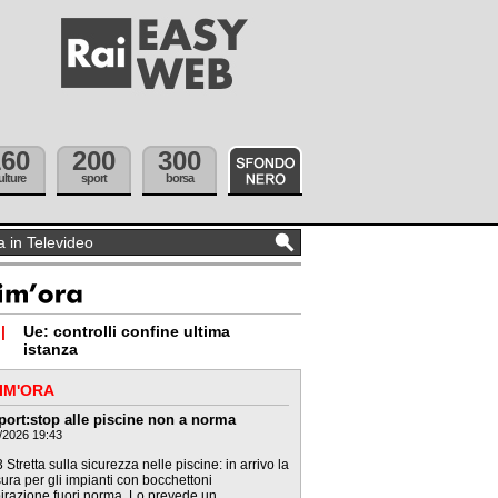
160
200
300
ulture
sport
borsa
|
Ue: controlli confine ultima
istanza
IM'ORA
port:stop alle piscine non a norma
/2026 19:43
 Stretta sulla sicurezza nelle piscine: in arrivo la
ura per gli impianti con bocchettoni
irazione fuori norma. Lo prevede un