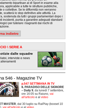
damento bipartisan al dl Sport in esame alla
a, applicabile a tutte le strutture pubbliche,
te o collettive. Se le difformità non verranno
e, scatterà lo stop definitivo alle attività. La
a, sostenuta da tutti i gruppi parlamentari dopo i
ti incidenti, punta a garantire adeguati standard
logici per tutelare i bagnanti dai rischi di
azione.
rna indietro
CIO \ SERIE A
otizie dalle squadre
iatoi, interviste e news
 allenamenti
na 546 - Magazine TV
p.547 SETTIMANA IN TV
IL PARADISO DELLE SIGNORE
– Daily 9
, da lunedì 7 settembre,
ore 16:05 su Raiuno,
vai
all'articolo
e al
video
ET MASTER
, dal 30 luglio su RaiPlay (boxset 10
),
vai all'articolo
e al
video