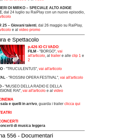
TIERI DI MIRKO – SPECIALE ALTO ADIGE
E
, dal 24 luglio su RaiPlay con un nuovo episodio,
articolo
25 – Giovani talenti
, dal 26 maggio su RaiPlay,
articolo
e al
video promo
ura e Spettacolo
p.426 IO CI VADO
:
FILM
- "BORGO",
vai
all'articolo
, al
trailer
e alle
clip 1
e
2
RO
- "TRUCULENTUS",
vai all'articolo
VAL
- "ROSSINI OPERA FESTIVAL",
vai all'articolo
 -
"MUSEO DELLA RADIO E DELLA
ISIONE RAI",
vai all'articolo
e al
video
 CINEMA
 sala e quelli in arrivo
, guarda i trailer
clicca qui
TEATRI
 CONCERTI
 concerti di musica leggera
na 556 - Documentari