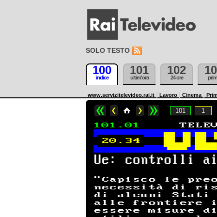
SOLO TESTO
100
101
102
10
indice
ultim'ora
24 ore
pri
www.servizitelevideo.rai.it
Lavoro
Cinema
Prim