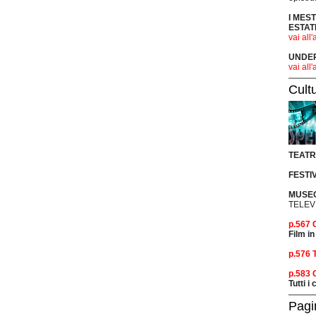
I MES
ESTAT
vai all'
UNDER 
vai all'
Cult
TEAT
FESTI
MUSEO
TELEV
p.567
Film in
p.576 
p.583
Tutti i
Pagi