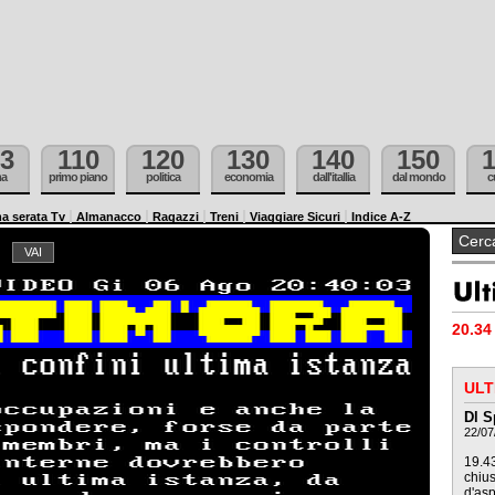
3
110
120
130
140
150
ma
primo piano
politica
economia
dall'itallia
dal mondo
c
a serata Tv
Almanacco
Ragazzi
Treni
Viaggiare Sicuri
Indice A-Z
20.34 
ULT
Dl S
22/07
19.43
chius
d'asp