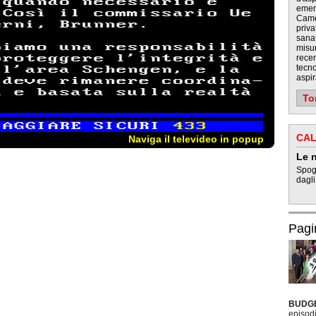
emen
Camer
priva
sanat
misur
recen
tecno
aspir
To
CAL
Naviga il televideo in popup
Le n
Spogl
dagli
Pagi
BUDG
episodi