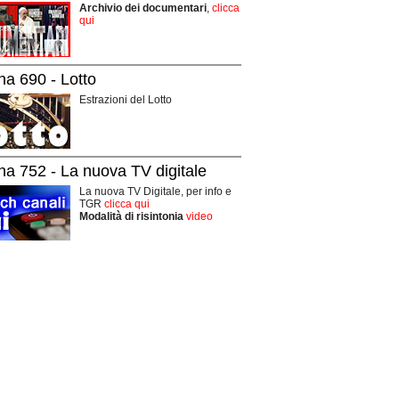
Archivio dei documentari
,
clicca
qui
na 690 - Lotto
Estrazioni del Lotto
na 752 - La nuova TV digitale
La nuova TV Digitale, per info e
TGR
clicca qui
Modalità di risintonia
video