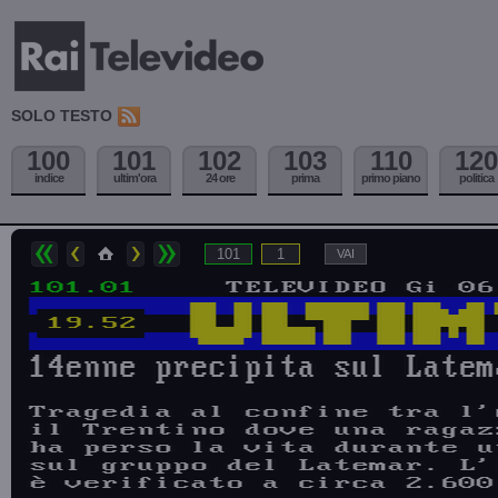
SOLO TESTO
100
101
102
103
110
120
indice
ultim'ora
24 ore
prima
primo piano
politica