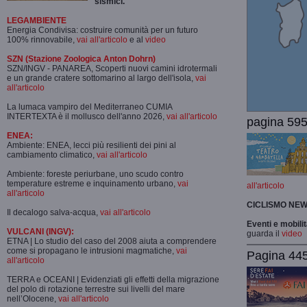
sismici.
LEGAMBIENTE
Energia Condivisa: costruire comunità per un futuro
100% rinnovabile,
vai all'articolo
e al
video
SZN (Stazione Zoologica Anton Dohrn)
SZN/INGV - PANAREA, Scoperti nuovi camini idrotermali
e un grande cratere sottomarino al largo dell'isola,
vai
all'articolo
La lumaca vampiro del Mediterraneo CUMIA
INTERTEXTA è il mollusco dell'anno 2026,
vai all'articolo
pagina 595
ENEA:
Ambiente: ENEA, lecci più resilienti dei pini al
cambiamento climatico,
vai all'articolo
Ambiente: foreste periurbane, uno scudo contro
temperature estreme e inquinamento urbano,
vai
all'articolo
all'articolo
CICLISMO
NEW
Il decalogo salva-acqua,
vai all'articolo
Eventi e mobili
VULCANI (INGV):
guarda il
video
ETNA | Lo studio del caso del 2008 aiuta a comprendere
come si propagano le intrusioni magmatiche,
vai
Pagina 445-
all'articolo
TERRA e OCEANI | Evidenziati gli effetti della migrazione
del polo di rotazione terrestre sui livelli del mare
nell’Olocene,
vai all'articolo