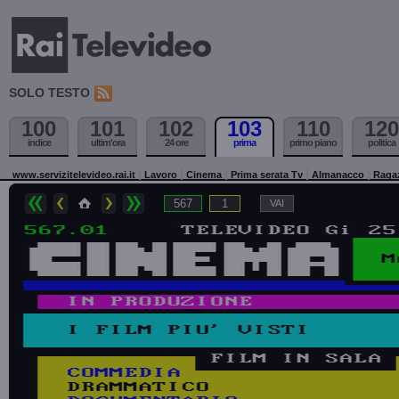
SOLO TESTO
100
101
102
103
110
120
indice
ultim'ora
24 ore
prima
primo piano
politica
www.servizitelevideo.rai.it
Lavoro
Cinema
Prima serata Tv
Almanacco
Raga