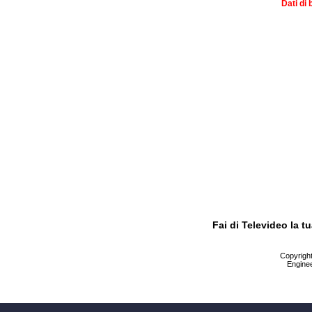
Dati di 
Fai di Televideo la 
Copyright 
Enginee