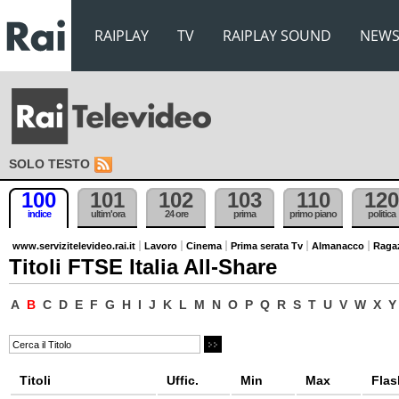
RAIPLAY
TV
RAIPLAY SOUND
NEW
SOLO TESTO
100
101
102
103
110
120
indice
ultim'ora
24 ore
prima
primo piano
politica
www.servizitelevideo.rai.it
Lavoro
Cinema
Prima serata Tv
Almanacco
Raga
Titoli FTSE Italia All-Share
A
B
C
D
E
F
G
H
I
J
K
L
M
N
O
P
Q
R
S
T
U
V
W
X
Y
Titoli
Uffic.
Min
Max
Flas