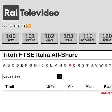
SOLO TESTO
100
101
102
103
110
120
indice
ultim'ora
24 ore
prima
primo piano
politica
Titoli FTSE Italia All-Share
A
B
C
D
E
F
G
H
I
J
K
L
M
N
O
P
Q
R
S
T
U
V
W
X
Y
Titoli
Uffic.
Min
Max
Flas
Dati di 