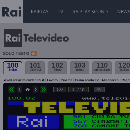
RAIPLAY
TV
RAIPLAY SOUND
NEW
SOLO TESTO
100
101
102
103
110
120
indice
ultim'ora
24 ore
prima
primo piano
politica
www.servizitelevideo.rai.it
Lavoro
Cinema
Prima serata Tv
Almanacco
Raga
/ 10