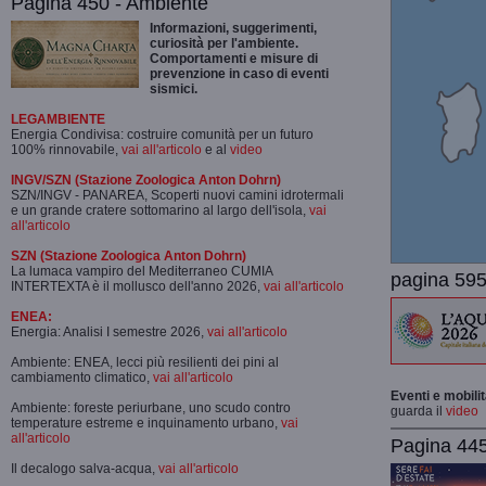
Pagina 450 - Ambiente
Informazioni, suggerimenti,
curiosità per l'ambiente.
Comportamenti e misure di
prevenzione in caso di eventi
sismici.
LEGAMBIENTE
Energia Condivisa: costruire comunità per un futuro
100% rinnovabile,
vai all'articolo
e al
video
INGV/SZN (Stazione Zoologica Anton Dohrn)
SZN/INGV - PANAREA, Scoperti nuovi camini idrotermali
e un grande cratere sottomarino al largo dell'isola,
vai
all'articolo
SZN (Stazione Zoologica Anton Dohrn)
La lumaca vampiro del Mediterraneo CUMIA
pagina 595
INTERTEXTA è il mollusco dell'anno 2026,
vai all'articolo
ENEA:
Energia: Analisi I semestre 2026,
vai all'articolo
Ambiente: ENEA, lecci più resilienti dei pini al
cambiamento climatico,
vai all'articolo
Eventi e mobili
Ambiente: foreste periurbane, uno scudo contro
guarda il
video
temperature estreme e inquinamento urbano,
vai
all'articolo
Pagina 445-
Il decalogo salva-acqua,
vai all'articolo