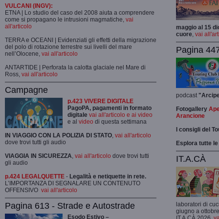
VULCANI (INGV):
ETNA | Lo studio del caso del 2008 aiuta a comprendere
come si propagano le intrusioni magmatiche,
vai
all'articolo
maggio al 15 di
cuore
,
vai all'ar
TERRA e OCEANI | Evidenziati gli effetti della migrazione
del polo di rotazione terrestre sui livelli del mare
Pagina 447
nell’Olocene,
vai all'articolo
ANTARTIDE | Perforata la calotta glaciale nel Mare di
Ross,
vai all'articolo
Campagne
podcast
"Arcip
p.423 VIVERE DIGITALE
PagoPA, pagamenti in formato
Fotogallery
Ape
digitale
vai all'articolo e ai video
Arancione
e al
video
di questa settimana
I consigli del T
IN VIAGGIO CON LA POLIZIA DI STATO
,
vai all'articolo
dove trovi tutti gli audio
Esplora tutte le
VIAGGIA IN SICUREZZA
,
vai all'articolo
dove trovi tutti
IT.A.CÀ
gli audio
p.424 LEGALQUETTE
-
Legalità e netiquette in rete.
L’IMPORTANZA DI SEGNALARE UN CONTENUTO
OFFENSIVO
vai all'articolo
Pagina 613 - Strade e Autostrade
laboratori di cuc
giugno a ottobre
Esodo Estivo –
IT.A.CÀ 2026,
va