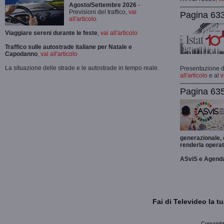
Agosto/Settembre 2026
-
Previsioni del traffico,
vai
Pagina 633
all'articolo
Viaggiare sereni durante le feste
,
vai all'articolo
Traffico sulle autostrade italiane per Natale e
Capodanno
,
vai all'articolo
La situazione delle strade e le autostrade in tempo reale.
Presentazione de
all'articolo
e al
v
Pagina 635
generazionale,
renderla operat
ASviS e Agend
Fai di Televideo la 
Copyright 