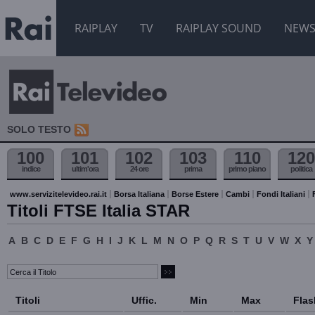
RAIPLAY
TV
RAIPLAY SOUND
NEW
SOLO TESTO
100
101
102
103
110
120
indice
ultim'ora
24 ore
prima
primo piano
politica
www.servizitelevideo.rai.it
Borsa Italiana
Borse Estere
Cambi
Fondi Italiani
Titoli FTSE Italia STAR
A
B
C
D
E
F
G
H
I
J
K
L
M
N
O
P
Q
R
S
T
U
V
W
X
Y
Titoli
Uffic.
Min
Max
Flas